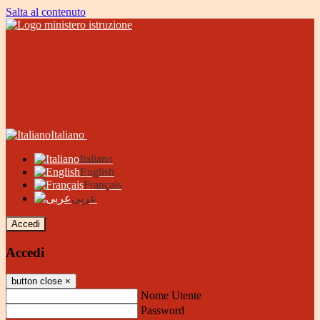
Salta al contenuto
Italiano
Italiano
English
Français
عربى
Accedi
Accedi
button close
×
Nome Utente
Password