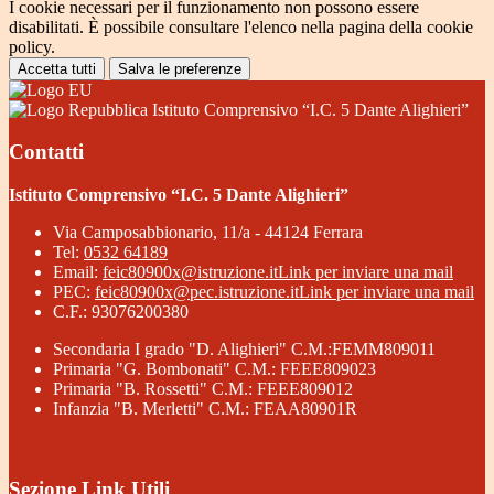
I cookie necessari per il funzionamento non possono essere
disabilitati. È possibile consultare l'elenco nella pagina della cookie
policy.
Accetta tutti
Salva le preferenze
Istituto Comprensivo “I.C. 5 Dante Alighieri”
Contatti
Istituto Comprensivo “I.C. 5 Dante Alighieri”
Via Camposabbionario, 11/a - 44124 Ferrara
Tel:
0532 64189
Email:
feic80900x@istruzione.it
Link per inviare una mail
PEC:
feic80900x@pec.istruzione.it
Link per inviare una mail
C.F.: 93076200380
Secondaria I grado "D. Alighieri" C.M.:FEMM809011
Primaria "G. Bombonati" C.M.: FEEE809023
Primaria "B. Rossetti" C.M.: FEEE809012
Infanzia "B. Merletti" C.M.: FEAA80901R
Sezione Link Utili