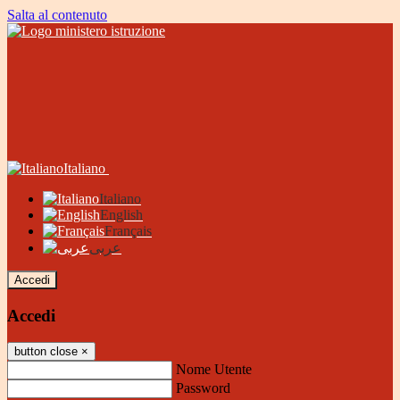
Salta al contenuto
Italiano
Italiano
English
Français
عربى
Accedi
Accedi
button close
×
Nome Utente
Password