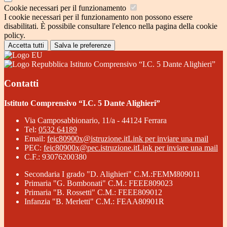
Cookie necessari per il funzionamento
I cookie necessari per il funzionamento non possono essere
disabilitati. È possibile consultare l'elenco nella pagina della cookie
policy.
Accetta tutti
Salva le preferenze
Istituto Comprensivo “I.C. 5 Dante Alighieri”
Contatti
Istituto Comprensivo “I.C. 5 Dante Alighieri”
Via Camposabbionario, 11/a - 44124 Ferrara
Tel:
0532 64189
Email:
feic80900x@istruzione.it
Link per inviare una mail
PEC:
feic80900x@pec.istruzione.it
Link per inviare una mail
C.F.: 93076200380
Secondaria I grado "D. Alighieri" C.M.:FEMM809011
Primaria "G. Bombonati" C.M.: FEEE809023
Primaria "B. Rossetti" C.M.: FEEE809012
Infanzia "B. Merletti" C.M.: FEAA80901R