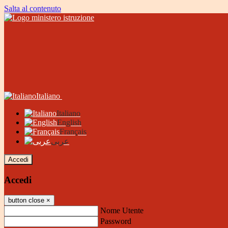
Salta al contenuto
Italiano
Italiano
English
Français
عربى
Accedi
Accedi
button close
×
Nome Utente
Password