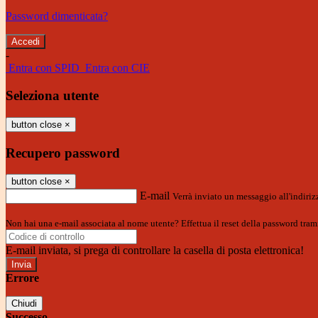
Password dimenticata?
-
Entra con SPID
Entra con CIE
Seleziona utente
button close
×
Recupero password
button close
×
E-mail
Verrà inviato un messaggio all'indirizz
Non hai una e-mail associata al nome utente? Effettua il reset della password tram
E-mail inviata, si prega di controllare la casella di posta elettronica!
Errore
Chiudi
Successo