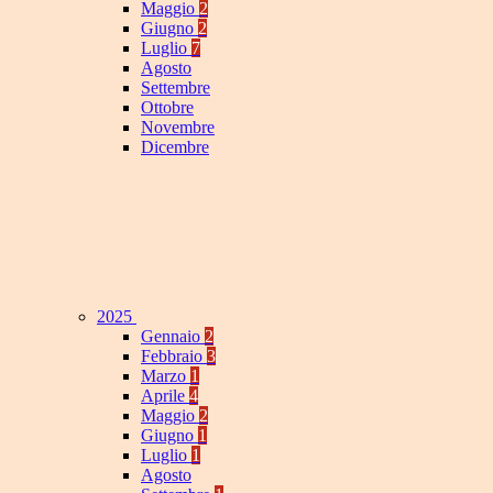
Maggio
2
Giugno
2
Luglio
7
Agosto
Settembre
Ottobre
Novembre
Dicembre
2025
Gennaio
2
Febbraio
3
Marzo
1
Aprile
4
Maggio
2
Giugno
1
Luglio
1
Agosto