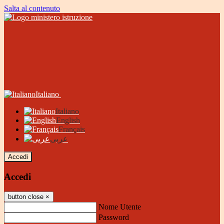
Salta al contenuto
Italiano
Italiano
English
Français
عربى
Accedi
Accedi
button close
×
Nome Utente
Password