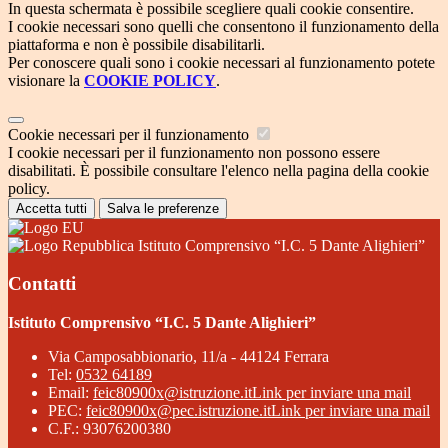
In questa schermata è possibile scegliere quali cookie consentire.
I cookie necessari sono quelli che consentono il funzionamento della
piattaforma e non è possibile disabilitarli.
Per conoscere quali sono i cookie necessari al funzionamento potete
visionare la
COOKIE POLICY
.
Cookie necessari per il funzionamento
I cookie necessari per il funzionamento non possono essere
disabilitati. È possibile consultare l'elenco nella pagina della cookie
policy.
Accetta tutti
Salva le preferenze
Istituto Comprensivo “I.C. 5 Dante Alighieri”
Contatti
Istituto Comprensivo “I.C. 5 Dante Alighieri”
Via Camposabbionario, 11/a - 44124 Ferrara
Tel:
0532 64189
Email:
feic80900x@istruzione.it
Link per inviare una mail
PEC:
feic80900x@pec.istruzione.it
Link per inviare una mail
C.F.: 93076200380