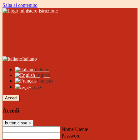
Salta al contenuto
Italiano
Italiano
English
Français
عربى
Accedi
Accedi
button close
×
Nome Utente
Password