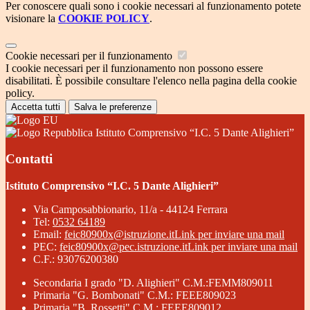
Per conoscere quali sono i cookie necessari al funzionamento potete
visionare la
COOKIE POLICY
.
Cookie necessari per il funzionamento
I cookie necessari per il funzionamento non possono essere
disabilitati. È possibile consultare l'elenco nella pagina della cookie
policy.
Accetta tutti
Salva le preferenze
Istituto Comprensivo “I.C. 5 Dante Alighieri”
Contatti
Istituto Comprensivo “I.C. 5 Dante Alighieri”
Via Camposabbionario, 11/a - 44124 Ferrara
Tel:
0532 64189
Email:
feic80900x@istruzione.it
Link per inviare una mail
PEC:
feic80900x@pec.istruzione.it
Link per inviare una mail
C.F.: 93076200380
Secondaria I grado "D. Alighieri" C.M.:FEMM809011
Primaria "G. Bombonati" C.M.: FEEE809023
Primaria "B. Rossetti" C.M.: FEEE809012