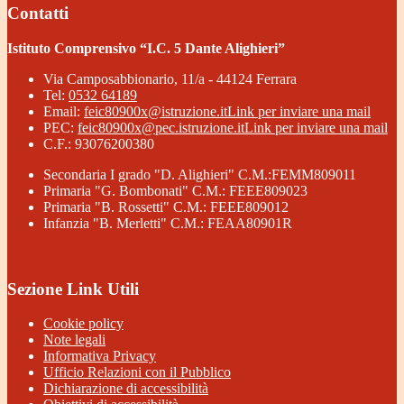
Contatti
Istituto Comprensivo “I.C. 5 Dante Alighieri”
Via Camposabbionario, 11/a - 44124 Ferrara
Tel:
0532 64189
Email:
feic80900x@istruzione.it
Link per inviare una mail
PEC:
feic80900x@pec.istruzione.it
Link per inviare una mail
C.F.: 93076200380
Secondaria I grado "D. Alighieri" C.M.:FEMM809011
Primaria "G. Bombonati" C.M.: FEEE809023
Primaria "B. Rossetti" C.M.: FEEE809012
Infanzia "B. Merletti" C.M.: FEAA80901R
Sezione Link Utili
Cookie policy
Note legali
Informativa Privacy
Ufficio Relazioni con il Pubblico
Dichiarazione di accessibilità