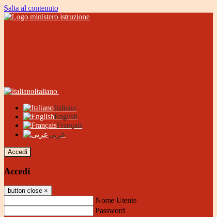
Salta al contenuto
Italiano
Italiano
English
Français
عربى
Accedi
Accedi
button close
×
Nome Utente
Password