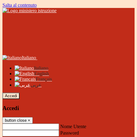
Salta al contenuto
Italiano
Italiano
English
Français
عربى
Accedi
Accedi
button close
×
Nome Utente
Password