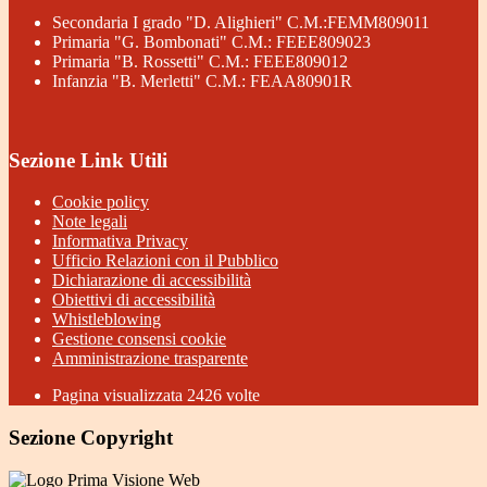
Secondaria I grado "D. Alighieri" C.M.:FEMM809011
Primaria "G. Bombonati" C.M.: FEEE809023
Primaria "B. Rossetti" C.M.: FEEE809012
Infanzia "B. Merletti" C.M.: FEAA80901R
Sezione Link Utili
Cookie policy
Note legali
Informativa Privacy
Ufficio Relazioni con il Pubblico
Dichiarazione di accessibilità
Obiettivi di accessibilità
Whistleblowing
Gestione consensi cookie
Amministrazione trasparente
Pagina visualizzata
2426
volte
Sezione Copyright