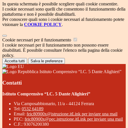
In questa schermata è possibile scegliere quali cookie consentire.
I cookie necessari sono quelli che consentono il funzionamento della
piattaforma e non è possibile disabilitarli.
Per conoscere quali sono i cookie necessari al funzionamento potete
visionare la
COOKIE POLICY
.
Cookie necessari per il funzionamento
I cookie necessari per il funzionamento non possono essere
disabilitati. È possibile consultare l'elenco nella pagina della cookie
policy.
Accetta tutti
Salva le preferenze
Istituto Comprensivo “I.C. 5 Dante Alighieri”
Contatti
Istituto Comprensivo “I.C. 5 Dante Alighieri”
Via Camposabbionario, 11/a - 44124 Ferrara
Tel:
0532 64189
Email:
feic80900x@istruzione.it
Link per inviare una mail
PEC:
feic80900x@pec.istruzione.it
Link per inviare una mail
C.F.: 93076200380