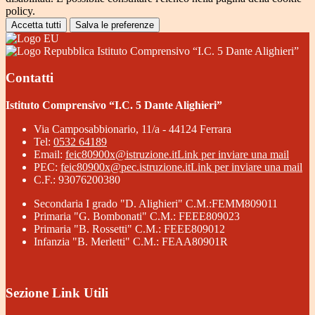
policy.
Accetta tutti
Salva le preferenze
Istituto Comprensivo “I.C. 5 Dante Alighieri”
Contatti
Istituto Comprensivo “I.C. 5 Dante Alighieri”
Via Camposabbionario, 11/a - 44124 Ferrara
Tel:
0532 64189
Email:
feic80900x@istruzione.it
Link per inviare una mail
PEC:
feic80900x@pec.istruzione.it
Link per inviare una mail
C.F.: 93076200380
Secondaria I grado "D. Alighieri" C.M.:FEMM809011
Primaria "G. Bombonati" C.M.: FEEE809023
Primaria "B. Rossetti" C.M.: FEEE809012
Infanzia "B. Merletti" C.M.: FEAA80901R
Sezione Link Utili