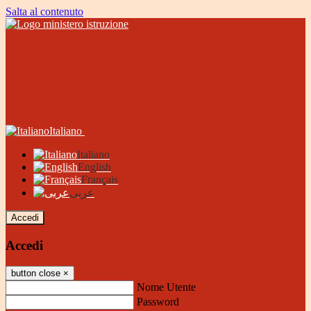
Salta al contenuto
Italiano
Italiano
English
Français
عربى
Accedi
Accedi
button close
×
Nome Utente
Password