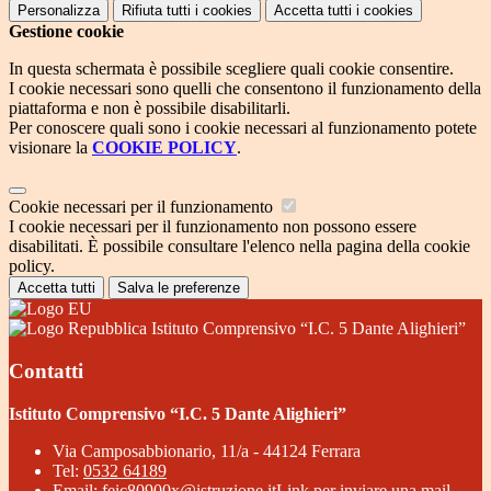
Personalizza
Rifiuta tutti
i cookies
Accetta tutti
i cookies
Gestione cookie
In questa schermata è possibile scegliere quali cookie consentire.
I cookie necessari sono quelli che consentono il funzionamento della
piattaforma e non è possibile disabilitarli.
Per conoscere quali sono i cookie necessari al funzionamento potete
visionare la
COOKIE POLICY
.
Cookie necessari per il funzionamento
I cookie necessari per il funzionamento non possono essere
disabilitati. È possibile consultare l'elenco nella pagina della cookie
policy.
Accetta tutti
Salva le preferenze
Istituto Comprensivo “I.C. 5 Dante Alighieri”
Contatti
Istituto Comprensivo “I.C. 5 Dante Alighieri”
Via Camposabbionario, 11/a - 44124 Ferrara
Tel:
0532 64189
Email:
feic80900x@istruzione.it
Link per inviare una mail