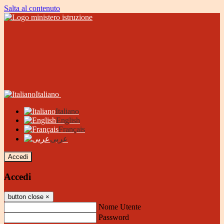
Salta al contenuto
Italiano
Italiano
English
Français
عربى
Accedi
Accedi
button close
×
Nome Utente
Password