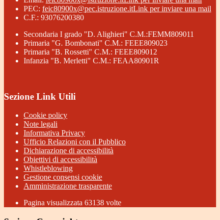
PEC:
feic80900x@pec.istruzione.it
Link per inviare una mail
C.F.: 93076200380
Secondaria I grado "D. Alighieri" C.M.:FEMM809011
Primaria "G. Bombonati" C.M.: FEEE809023
Primaria "B. Rossetti" C.M.: FEEE809012
Infanzia "B. Merletti" C.M.: FEAA80901R
Sezione Link Utili
Cookie policy
Note legali
Informativa Privacy
Ufficio Relazioni con il Pubblico
Dichiarazione di accessibilità
Obiettivi di accessibilità
Whistleblowing
Gestione consensi cookie
Amministrazione trasparente
Pagina visualizzata
63138
volte