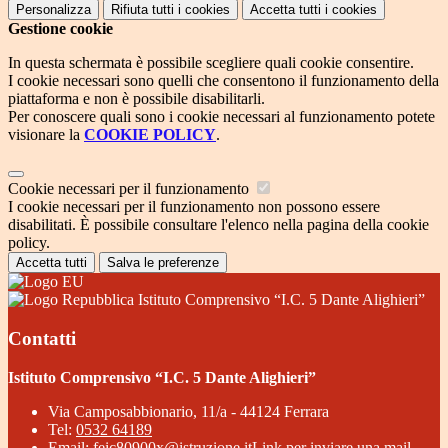
Personalizza
Rifiuta tutti
i cookies
Accetta tutti
i cookies
Gestione cookie
In questa schermata è possibile scegliere quali cookie consentire.
I cookie necessari sono quelli che consentono il funzionamento della
piattaforma e non è possibile disabilitarli.
Per conoscere quali sono i cookie necessari al funzionamento potete
visionare la
COOKIE POLICY
.
Cookie necessari per il funzionamento
I cookie necessari per il funzionamento non possono essere
disabilitati. È possibile consultare l'elenco nella pagina della cookie
policy.
Accetta tutti
Salva le preferenze
Istituto Comprensivo “I.C. 5 Dante Alighieri”
Contatti
Istituto Comprensivo “I.C. 5 Dante Alighieri”
Via Camposabbionario, 11/a - 44124 Ferrara
Tel:
0532 64189
Email:
feic80900x@istruzione.it
Link per inviare una mail