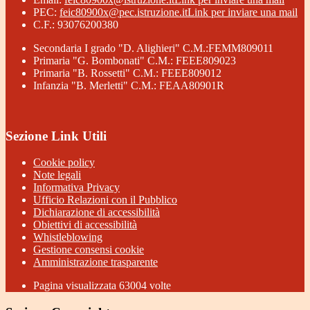
PEC:
feic80900x@pec.istruzione.it
Link per inviare una mail
C.F.: 93076200380
Secondaria I grado "D. Alighieri" C.M.:FEMM809011
Primaria "G. Bombonati" C.M.: FEEE809023
Primaria "B. Rossetti" C.M.: FEEE809012
Infanzia "B. Merletti" C.M.: FEAA80901R
Sezione Link Utili
Cookie policy
Note legali
Informativa Privacy
Ufficio Relazioni con il Pubblico
Dichiarazione di accessibilità
Obiettivi di accessibilità
Whistleblowing
Gestione consensi cookie
Amministrazione trasparente
Pagina visualizzata
63004
volte