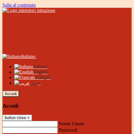
Salta al contenuto
Italiano
Italiano
English
Français
عربى
Accedi
Accedi
button close
×
Nome Utente
Password