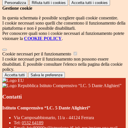
Personalizza
Rifiuta tutti
i cookies
Accetta tutti
i cookies
Gestione cookie
In questa schermata è possibile scegliere quali cookie consentire.
I cookie necessari sono quelli che consentono il funzionamento della
piattaforma e non è possibile disabilitarli.
Per conoscere quali sono i cookie necessari al funzionamento potete
visionare la
COOKIE POLICY
.
Cookie necessari per il funzionamento
I cookie necessari per il funzionamento non possono essere
disabilitati. È possibile consultare l'elenco nella pagina della cookie
policy.
Accetta tutti
Salva le preferenze
Istituto Comprensivo “I.C. 5 Dante Alighieri”
Contatti
Istituto Comprensivo “I.C. 5 Dante Alighieri”
Via Camposabbionario, 11/a - 44124 Ferrara
Tel:
0532 64189
Email:
feic80900x@istruzione.it
Link per inviare una mail