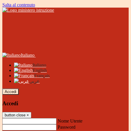
Salta al contenuto
Italiano
Italiano
English
Français
عربى
Accedi
Accedi
button close
×
Nome Utente
Password