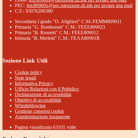
PEC:
feic80900x@pec.istruzione.it
Link per inviare una mail
C.F.: 93076200380
Secondaria I grado "D. Alighieri" C.M.:FEMM809011
Primaria "G. Bombonati" C.M.: FEEE809023
Primaria "B. Rossetti" C.M.: FEEE809012
Infanzia "B. Merletti" C.M.: FEAA80901R
Sezione Link Utili
Cookie policy
Note legali
Informativa Privacy
Ufficio Relazioni con il Pubblico
Dichiarazione di accessibilità
Obiettivi di accessibilità
Whistleblowing
Gestione consensi cookie
Amministrazione trasparente
Pagina visualizzata
63101
volte