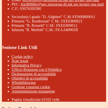
PEC:
feic80900x@pec.istruzione.it
Link per inviare una mail
C.F.: 93076200380
Secondaria I grado "D. Alighieri" C.M.:FEMM809011
Primaria "G. Bombonati" C.M.: FEEE809023
Primaria "B. Rossetti" C.M.: FEEE809012
Infanzia "B. Merletti" C.M.: FEAA80901R
Sezione Link Utili
Cookie policy
Note legali
Informativa Privacy
Ufficio Relazioni con il Pubblico
Dichiarazione di accessibilità
Obiettivi di accessibilità
Whistleblowing
Gestione consensi cookie
Amministrazione trasparente
Pagina visualizzata
63102
volte