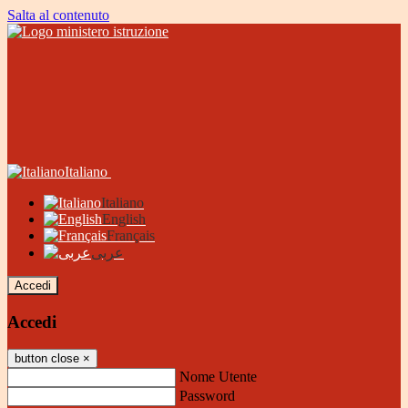
Salta al contenuto
Italiano
Italiano
English
Français
عربى
Accedi
Accedi
button close
×
Nome Utente
Password