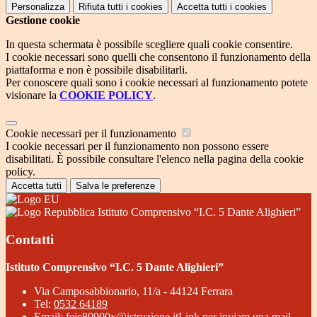
Personalizza
Rifiuta tutti
i cookies
Accetta tutti
i cookies
Gestione cookie
In questa schermata è possibile scegliere quali cookie consentire.
I cookie necessari sono quelli che consentono il funzionamento della
piattaforma e non è possibile disabilitarli.
Per conoscere quali sono i cookie necessari al funzionamento potete
visionare la
COOKIE POLICY
.
Cookie necessari per il funzionamento
I cookie necessari per il funzionamento non possono essere
disabilitati. È possibile consultare l'elenco nella pagina della cookie
policy.
Accetta tutti
Salva le preferenze
Istituto Comprensivo “I.C. 5 Dante Alighieri”
Contatti
Istituto Comprensivo “I.C. 5 Dante Alighieri”
Via Camposabbionario, 11/a - 44124 Ferrara
Tel:
0532 64189
Email:
feic80900x@istruzione.it
Link per inviare una mail