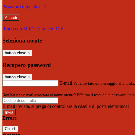
Password dimenticata?
-
Entra con SPID
Entra con CIE
Seleziona utente
button close
×
Recupero password
button close
×
E-mail
Verrà inviato un messaggio all'indirizz
Non hai una e-mail associata al nome utente? Effettua il reset della password tram
E-mail inviata, si prega di controllare la casella di posta elettronica!
Errore
Chiudi
Successo