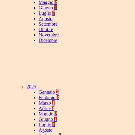
Maggio
2
Giugno
2
Luglio
7
Agosto
Settembre
Ottobre
Novembre
Dicembre
2025
Gennaio
2
Febbraio
3
Marzo
1
Aprile
4
Maggio
2
Giugno
1
Luglio
1
Agosto