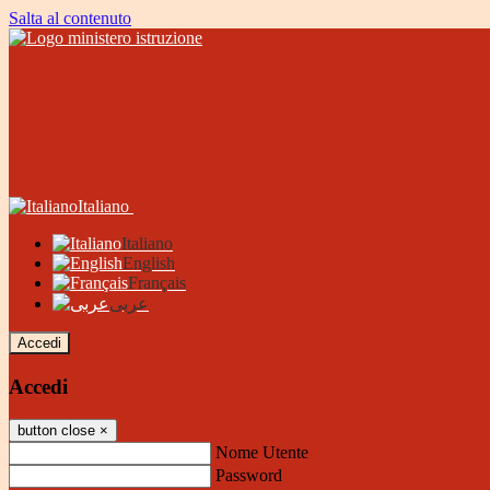
Salta al contenuto
Italiano
Italiano
English
Français
عربى
Accedi
Accedi
button close
×
Nome Utente
Password