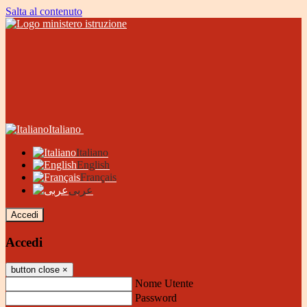
Salta al contenuto
Italiano
Italiano
English
Français
عربى
Accedi
Accedi
button close
×
Nome Utente
Password