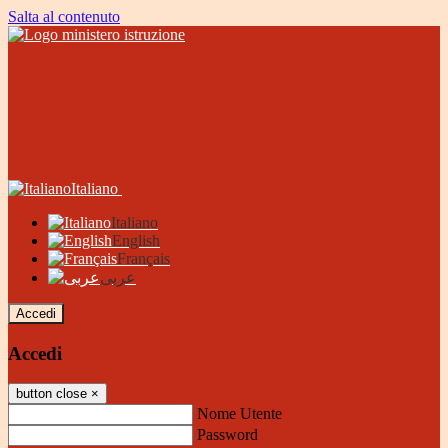
Salta al contenuto
Italiano
Italiano
English
Français
عربى
Accedi
Accedi
button close
×
Nome Utente
Password