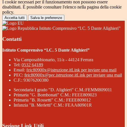
I cookie necessari per il funzionamento non possono essere
disabilitati. È possibile consultare l'elenco nella pagina della cookie
policy.
Accetta tutti
Salva le preferenze
Istituto Comprensivo “I.C. 5 Dante Alighieri”
Contatti
Istituto Comprensivo “I.C. 5 Dante Alighieri”
Via Camposabbionario, 11/a - 44124 Ferrara
Tel:
0532 64189
Email:
feic80900x@istruzione.it
Link per inviare una mail
PEC:
feic80900x@pec.istruzione.it
Link per inviare una mail
C.F.: 93076200380
Secondaria I grado "D. Alighieri" C.M.:FEMM809011
Primaria "G. Bombonati" C.M.: FEEE809023
Primaria "B. Rossetti" C.M.: FEEE809012
Infanzia "B. Merletti" C.M.: FEAA80901R
Sezione Link Utili