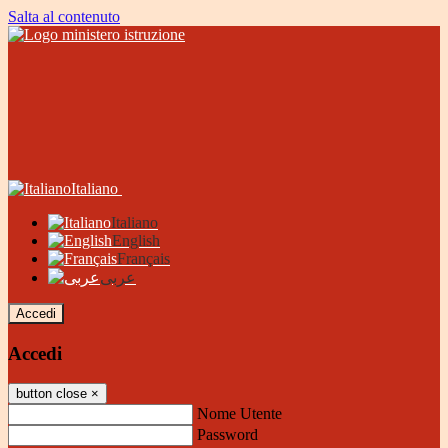
Salta al contenuto
Italiano
Italiano
English
Français
عربى
Accedi
Accedi
button close
×
Nome Utente
Password