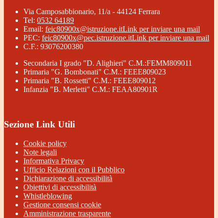
Via Camposabbionario, 11/a - 44124 Ferrara
Tel:
0532 64189
Email:
feic80900x@istruzione.it
Link per inviare una mail
PEC:
feic80900x@pec.istruzione.it
Link per inviare una mail
C.F.: 93076200380
Secondaria I grado "D. Alighieri" C.M.:FEMM809011
Primaria "G. Bombonati" C.M.: FEEE809023
Primaria "B. Rossetti" C.M.: FEEE809012
Infanzia "B. Merletti" C.M.: FEAA80901R
Sezione Link Utili
Cookie policy
Note legali
Informativa Privacy
Ufficio Relazioni con il Pubblico
Dichiarazione di accessibilità
Obiettivi di accessibilità
Whistleblowing
Gestione consensi cookie
Amministrazione trasparente