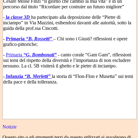
Cesare Moisè Finzi “Il giorno che cambiò la mia vita” e in un
percorso dal titolo “Ricordare per costruire un futuro migliore”
-
la
classe 3D
ha partecipato alla deposizione delle “Pietre di
inciampo” in Via Mazzini, esibendosi davanti alle autorità, sotto la
guida della prof.ssa Cincotti.
-
Primaria
“B. Rossetti”
– Chi sono i Giusti? riflessioni e opere
grafico-pittoriche;
-
Primaria
“G. Bombonati”
- canto corale “Gam Gam”, riflessioni
sui temi del rispetto della diversità e l’importanza di non escludere
nessuno. La cl. 5B visiterà il ghetto e le pietre di inciampo.
-
Infanzia
“B. Merletti”
la storia di “Flon-Flon e Musetta” sui temi
della pace e della tolleranza.
Notizie
Questo sito o gli strumenti terzi da questo utilizzati si avvalgono di