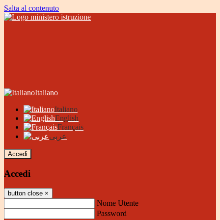
Salta al contenuto
Italiano
Italiano
English
Français
عربى
Accedi
Accedi
button close
×
Nome Utente
Password