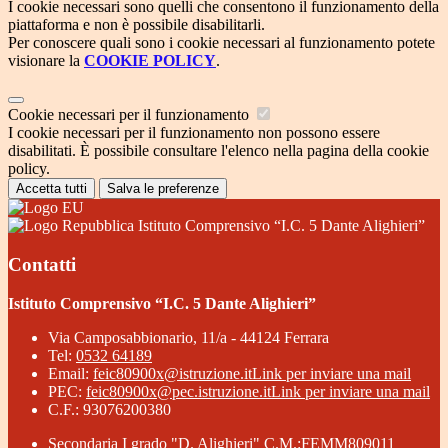
I cookie necessari sono quelli che consentono il funzionamento della
piattaforma e non è possibile disabilitarli.
Per conoscere quali sono i cookie necessari al funzionamento potete
visionare la
COOKIE POLICY
.
Cookie necessari per il funzionamento
I cookie necessari per il funzionamento non possono essere
disabilitati. È possibile consultare l'elenco nella pagina della cookie
policy.
Accetta tutti
Salva le preferenze
Istituto Comprensivo “I.C. 5 Dante Alighieri”
Contatti
Istituto Comprensivo “I.C. 5 Dante Alighieri”
Via Camposabbionario, 11/a - 44124 Ferrara
Tel:
0532 64189
Email:
feic80900x@istruzione.it
Link per inviare una mail
PEC:
feic80900x@pec.istruzione.it
Link per inviare una mail
C.F.: 93076200380
Secondaria I grado "D. Alighieri" C.M.:FEMM809011