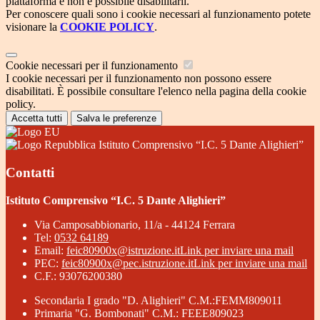
piattaforma e non è possibile disabilitarli.
Per conoscere quali sono i cookie necessari al funzionamento potete
visionare la
COOKIE POLICY
.
Cookie necessari per il funzionamento
I cookie necessari per il funzionamento non possono essere
disabilitati. È possibile consultare l'elenco nella pagina della cookie
policy.
Accetta tutti
Salva le preferenze
Istituto Comprensivo “I.C. 5 Dante Alighieri”
Contatti
Istituto Comprensivo “I.C. 5 Dante Alighieri”
Via Camposabbionario, 11/a - 44124 Ferrara
Tel:
0532 64189
Email:
feic80900x@istruzione.it
Link per inviare una mail
PEC:
feic80900x@pec.istruzione.it
Link per inviare una mail
C.F.: 93076200380
Secondaria I grado "D. Alighieri" C.M.:FEMM809011
Primaria "G. Bombonati" C.M.: FEEE809023