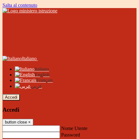
Salta al contenuto
Italiano
Italiano
English
Français
عربى
Accedi
Accedi
button close
×
Nome Utente
Password