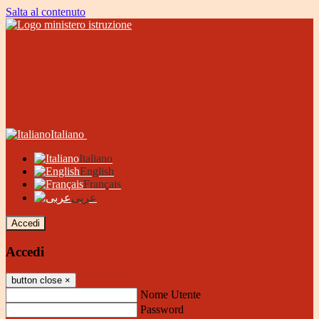
Salta al contenuto
Italiano
Italiano
English
Français
عربى
Accedi
Accedi
button close
×
Nome Utente
Password