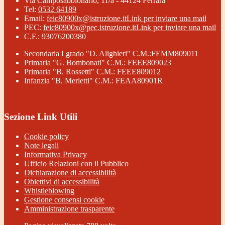
Via Camposabbionario, 11/a - 44124 Ferrara
Tel:
0532 64189
Email:
feic80900x@istruzione.it
Link per inviare una mail
PEC:
feic80900x@pec.istruzione.it
Link per inviare una mail
C.F.: 93076200380
Secondaria I grado "D. Alighieri" C.M.:FEMM809011
Primaria "G. Bombonati" C.M.: FEEE809023
Primaria "B. Rossetti" C.M.: FEEE809012
Infanzia "B. Merletti" C.M.: FEAA80901R
Sezione Link Utili
Cookie policy
Note legali
Informativa Privacy
Ufficio Relazioni con il Pubblico
Dichiarazione di accessibilità
Obiettivi di accessibilità
Whistleblowing
Gestione consensi cookie
Amministrazione trasparente