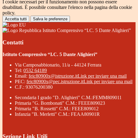
I cookie necessari per il funzionamento non possono essere
disabilitati. È possibile consultare l'elenco nella pagina della cookie
policy.
Accetta tutti
Salva le preferenze
Istituto Comprensivo “I.C. 5 Dante Alighieri”
Contatti
Istituto Comprensivo “I.C. 5 Dante Alighieri”
Via Camposabbionario, 11/a - 44124 Ferrara
Tel:
0532 64189
Email:
feic80900x@istruzione.it
Link per inviare una mail
PEC:
feic80900x@pec.istruzione.it
Link per inviare una mail
C.F.: 93076200380
Secondaria I grado "D. Alighieri" C.M.:FEMM809011
Primaria "G. Bombonati" C.M.: FEEE809023
Primaria "B. Rossetti" C.M.: FEEE809012
Infanzia "B. Merletti" C.M.: FEAA80901R
Sezione Link Utili