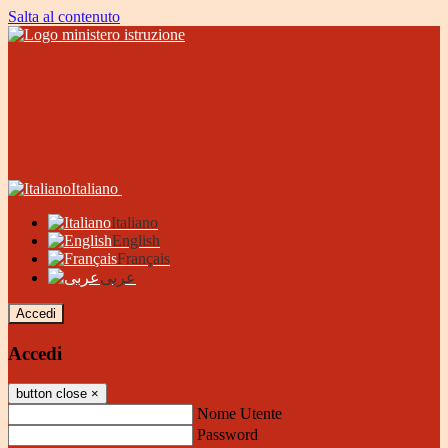
Salta al contenuto
Italiano
Italiano
English
Français
عربى
Accedi
Accedi
button close
×
Nome Utente
Password