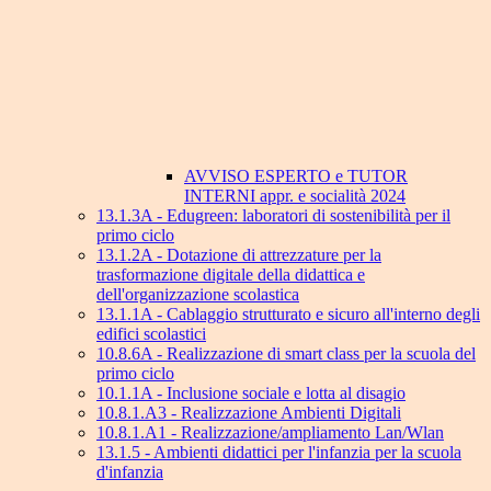
AVVISO ESPERTO e TUTOR
INTERNI appr. e socialità 2024
13.1.3A - Edugreen: laboratori di sostenibilità per il
primo ciclo
13.1.2A - Dotazione di attrezzature per la
trasformazione digitale della didattica e
dell'organizzazione scolastica
13.1.1A - Cablaggio strutturato e sicuro all'interno degli
edifici scolastici
10.8.6A - Realizzazione di smart class per la scuola del
primo ciclo
10.1.1A - Inclusione sociale e lotta al disagio
10.8.1.A3 - Realizzazione Ambienti Digitali
10.8.1.A1 - Realizzazione/ampliamento Lan/Wlan
13.1.5 - Ambienti didattici per l'infanzia per la scuola
d'infanzia