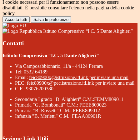
I cookie necessari per il funzionamento non possono essere
disabilitati. È possibile consultare l'elenco nella pagina della cookie
policy.
Accetta tutti
Salva le preferenze
Istituto Comprensivo “I.C. 5 Dante Alighieri”
Contatti
Istituto Comprensivo “I.C. 5 Dante Alighieri”
Via Camposabbionario, 11/a - 44124 Ferrara
Tel:
0532 64189
Email:
feic80900x@istruzione.it
Link per inviare una mail
PEC:
feic80900x@pec.istruzione.it
Link per inviare una mail
C.F.: 93076200380
Secondaria I grado "D. Alighieri" C.M.:FEMM809011
Primaria "G. Bombonati" C.M.: FEEE809023
Primaria "B. Rossetti" C.M.: FEEE809012
Infanzia "B. Merletti" C.M.: FEAA80901R
Sezione Link Utili