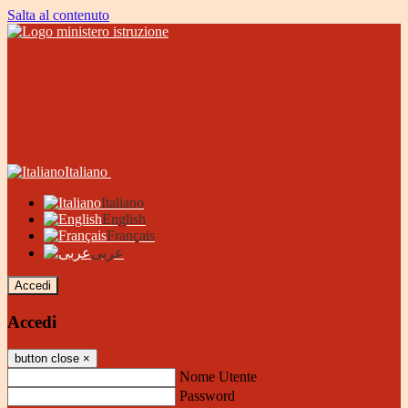
Salta al contenuto
Italiano
Italiano
English
Français
عربى
Accedi
Accedi
button close
×
Nome Utente
Password