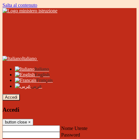
Salta al contenuto
Italiano
Italiano
English
Français
عربى
Accedi
Accedi
button close
×
Nome Utente
Password