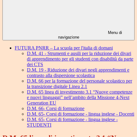
Menu di
navigazione
FUTURA PNRR – La scuola per l'italia di domani
D.M. 41 - Strumenti e ausili per la riduzione dei divari
di apprendimento per gli studenti con disabilità da parte
dei CTS
D.M. 19 - Riduzione dei divari negli apprendimenti e
contrasto alla dispersione scolastica
D.M. 66 per la formazione del personale scolastico per
la transizione digitale Linea 2.1
D.M. 65 linea di investimento 3.1 “Nuove competenze
e nuovi linguaggi” nell’ambito della Missione 4-Next
Generation EU
D.M. 66- Corsi di formazione
D.M. 65- Corsi di formazione - lingua inglese - Docenti
D.M. 65- Corsi di formazione - lingua inglese -
STUDENTI