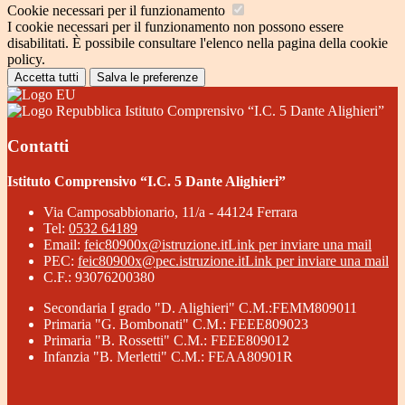
Cookie necessari per il funzionamento
I cookie necessari per il funzionamento non possono essere
disabilitati. È possibile consultare l'elenco nella pagina della cookie
policy.
Accetta tutti
Salva le preferenze
Istituto Comprensivo “I.C. 5 Dante Alighieri”
Contatti
Istituto Comprensivo “I.C. 5 Dante Alighieri”
Via Camposabbionario, 11/a - 44124 Ferrara
Tel:
0532 64189
Email:
feic80900x@istruzione.it
Link per inviare una mail
PEC:
feic80900x@pec.istruzione.it
Link per inviare una mail
C.F.: 93076200380
Secondaria I grado "D. Alighieri" C.M.:FEMM809011
Primaria "G. Bombonati" C.M.: FEEE809023
Primaria "B. Rossetti" C.M.: FEEE809012
Infanzia "B. Merletti" C.M.: FEAA80901R