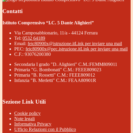
Contatti
Istituto Comprensivo “I.C. 5 Dante Alighieri”
Via Camposabbionario, 11/a - 44124 Ferrara
Tel:
0532 64189
Email:
feic80900x@istruzione.it
Link per inviare una mail
PEC:
feic80900x@pec.istruzione.it
Link per inviare una mail
C.F.: 93076200380
Secondaria I grado "D. Alighieri" C.M.:FEMM809011
Primaria "G. Bombonati" C.M.: FEEE809023
Primaria "B. Rossetti" C.M.: FEEE809012
Infanzia "B. Merletti" C.M.: FEAA80901R
Sezione Link Utili
Cookie policy
Note legali
Informativa Privacy
Ufficio Relazioni con il Pubblico