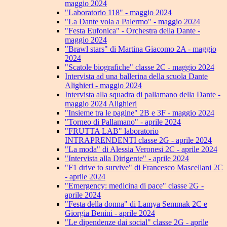
maggio 2024
"Laboratorio 118" - maggio 2024
"La Dante vola a Palermo" - maggio 2024
"Festa Eufonica" - Orchestra della Dante -
maggio 2024
"Brawl stars" di Martina Giacomo 2A - maggio
2024
"Scatole biografiche" classe 2C - maggio 2024
Intervista ad una ballerina della scuola Dante
Alighieri - maggio 2024
Intervista alla squadra di pallamano della Dante -
maggio 2024 Alighieri
"Insieme tra le pagine" 2B e 3F - maggio 2024
"Torneo di Pallamano" - aprile 2024
"FRUTTA LAB" laboratorio
INTRAPRENDENTI classe 2G - aprile 2024
"La moda" di Alessia Veronesi 2C - aprile 2024
"Intervista alla Dirigente" - aprile 2024
"F1 drive to survive" di Francesco Mascellani 2C
- aprile 2024
"Emergency: medicina di pace" classe 2G -
aprile 2024
"Festa della donna" di Lamya Semmak 2C e
Giorgia Benini - aprile 2024
"Le dipendenze dai social" classe 2G - aprile