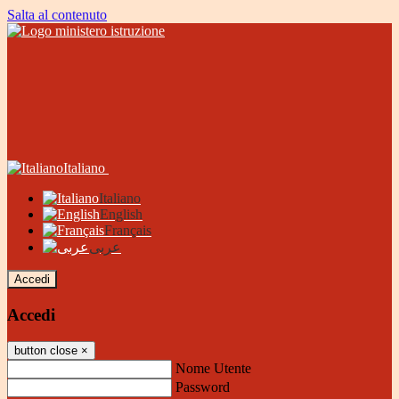
Salta al contenuto
Italiano
Italiano
English
Français
عربى
Accedi
Accedi
button close
×
Nome Utente
Password