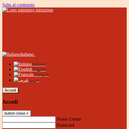
Salta al contenuto
Italiano
Italiano
English
Français
عربى
Accedi
Accedi
button close
×
Nome Utente
Password