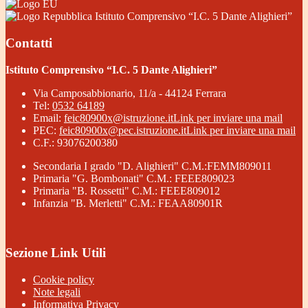
Istituto Comprensivo “I.C. 5 Dante Alighieri”
Contatti
Istituto Comprensivo “I.C. 5 Dante Alighieri”
Via Camposabbionario, 11/a - 44124 Ferrara
Tel:
0532 64189
Email:
feic80900x@istruzione.it
Link per inviare una mail
PEC:
feic80900x@pec.istruzione.it
Link per inviare una mail
C.F.: 93076200380
Secondaria I grado "D. Alighieri" C.M.:FEMM809011
Primaria "G. Bombonati" C.M.: FEEE809023
Primaria "B. Rossetti" C.M.: FEEE809012
Infanzia "B. Merletti" C.M.: FEAA80901R
Sezione Link Utili
Cookie policy
Note legali
Informativa Privacy