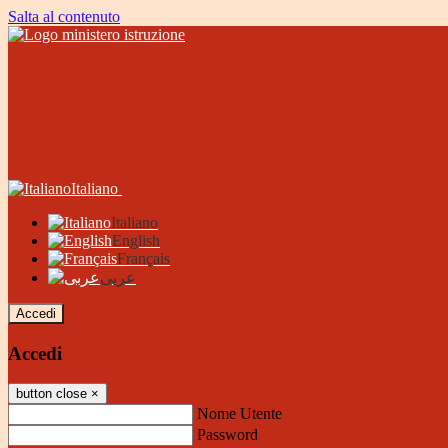
Salta al contenuto
Italiano
Italiano
English
Français
عربى
Accedi
Accedi
button close
×
Nome Utente
Password