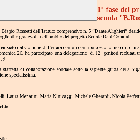
1° fase del p
scuola "B.R
ola Biagio Rossetti dell’Istituto comprensivo n. 5 “Dante Alighieri” des
coglienti e gradevoli, nell’ambito del progetto Scuole Beni Comuni.
 finanziato dal Comune di Ferrara con un contributo economico di 5 mila e
domenica 26, ha partecipato una delegazione
di 12
genitori reclutati
ggi.
staffetta di collaborazione solidale sotto la sapiente guida della Sig.
zione specialissima.
lli,
Laura Menarini,
Maria Ninivaggi,
Michele Gherardi,
Nicola Perfett
mbini.
stica