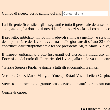
Campo di ricerca per le pagine del sito
La Dirigente Scolastica, gli insegnanti e tutto il personale della scu
abnegazione, ha donato
ai nostri bambini
spazi scolastici comuni ac
Il progetto, intitolato “In luoghi gradevoli si impara meglio“, è stato
della prima fase dei lavori, avvenuta
nelle giornate di sabato 25 e 
coordinati dall’intraprendente e tenace presidente Sig.ra Maria Niniva
Il gruppo, unitamente a otto insegnanti del plesso, ha intrapreso una 
l’occasione del ruolo di
“direttrice dei lavori”, alla quale va una men
“Grazie Signora Paola” e grazie a tutti gli encomiabili Genitori:
Veronica Conz,
Mario Mariglen Ymeraj,
Rotari Vasili,
Leticia Carpine
Siete stati un esempio di grande senso civico e umanità per i nostri ba
Grazie di cuore.
La Dirigente Scola