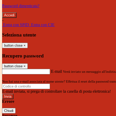
Password dimenticata?
-
Entra con SPID
Entra con CIE
Seleziona utente
button close
×
Recupero password
button close
×
E-mail
Verrà inviato un messaggio all'indirizz
Non hai una e-mail associata al nome utente? Effettua il reset della password tram
E-mail inviata, si prega di controllare la casella di posta elettronica!
Errore
Chiudi
Successo