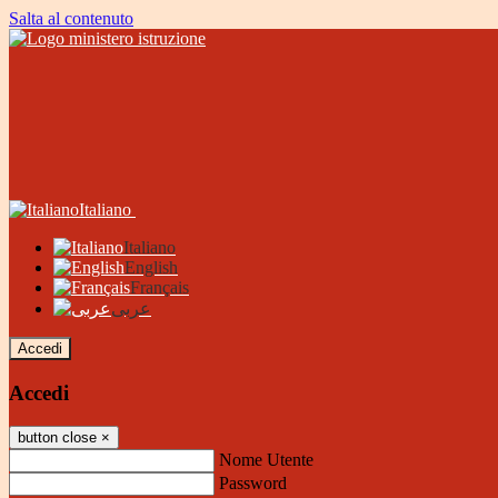
Salta al contenuto
Italiano
Italiano
English
Français
عربى
Accedi
Accedi
button close
×
Nome Utente
Password