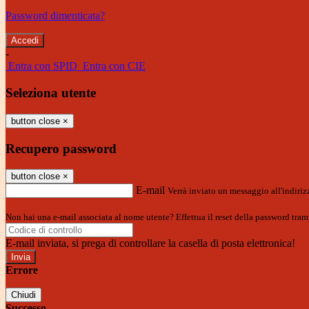
Password dimenticata?
-
Entra con SPID
Entra con CIE
Seleziona utente
button close
×
Recupero password
button close
×
E-mail
Verrà inviato un messaggio all'indirizz
Non hai una e-mail associata al nome utente? Effettua il reset della password tram
E-mail inviata, si prega di controllare la casella di posta elettronica!
Errore
Chiudi
Successo