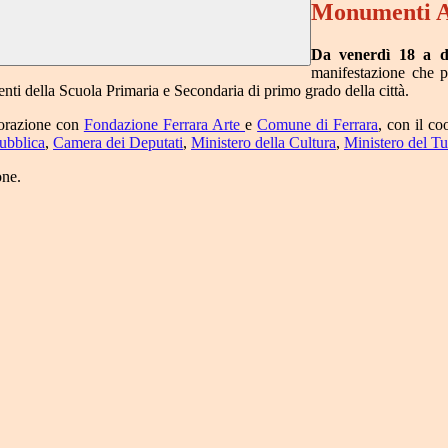
Monumenti A
Da venerdì 18 a d
manifestazione che po
enti della Scuola Primaria e Secondaria di primo grado della città.
orazione con
Fondazione Ferrara Arte
e
Comune di Ferrara
, con il c
ubblica
,
Camera dei Deputati
,
Ministero della Cultura
,
Ministero del T
one.