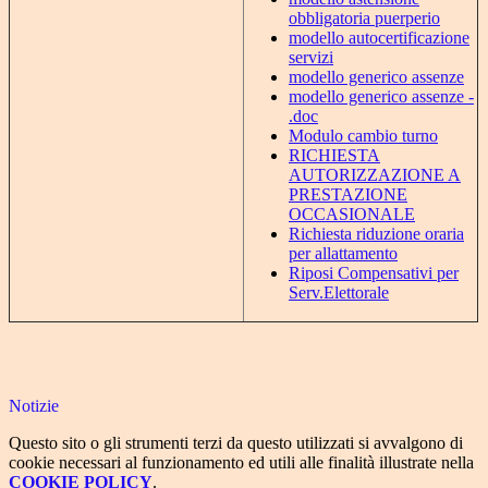
obbligatoria puerperio
modello autocertificazione
servizi
modello generico assenze
modello generico assenze -
.doc
Modulo cambio turno
RICHIESTA
AUTORIZZAZIONE A
PRESTAZIONE
OCCASIONALE
Richiesta riduzione oraria
per allattamento
Riposi Compensativi per
Serv.Elettorale
Notizie
Questo sito o gli strumenti terzi da questo utilizzati si avvalgono di
cookie necessari al funzionamento ed utili alle finalità illustrate nella
COOKIE POLICY
.