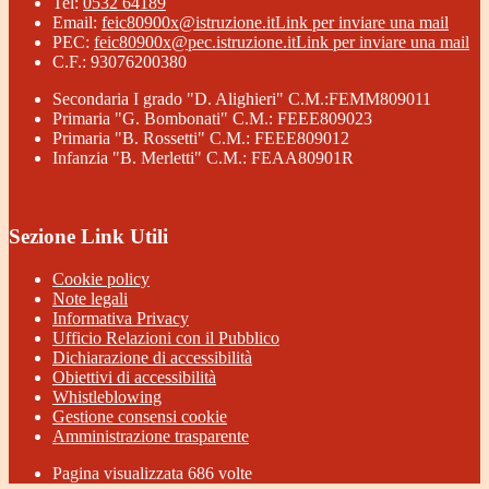
Tel:
0532 64189
Email:
feic80900x@istruzione.it
Link per inviare una mail
PEC:
feic80900x@pec.istruzione.it
Link per inviare una mail
C.F.: 93076200380
Secondaria I grado "D. Alighieri" C.M.:FEMM809011
Primaria "G. Bombonati" C.M.: FEEE809023
Primaria "B. Rossetti" C.M.: FEEE809012
Infanzia "B. Merletti" C.M.: FEAA80901R
Sezione Link Utili
Cookie policy
Note legali
Informativa Privacy
Ufficio Relazioni con il Pubblico
Dichiarazione di accessibilità
Obiettivi di accessibilità
Whistleblowing
Gestione consensi cookie
Amministrazione trasparente
Pagina visualizzata
686
volte