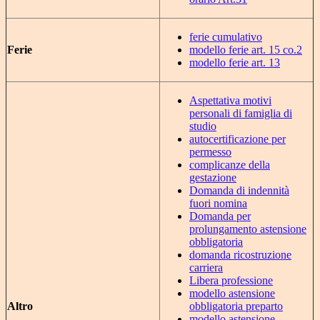
ferie cumulativo
Ferie
modello ferie art. 15 co.2
modello ferie art. 13
Aspettativa motivi
personali di famiglia di
studio
autocertificazione per
permesso
complicanze della
gestazione
Domanda di indennità
fuori nomina
Domanda per
prolungamento astensione
obbligatoria
domanda ricostruzione
carriera
Libera professione
modello astensione
Altro
obbligatoria preparto
modello astensione