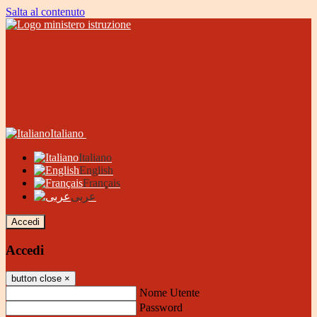
Salta al contenuto
Italiano
Italiano
English
Français
عربى
Accedi
Accedi
button close
×
Nome Utente
Password