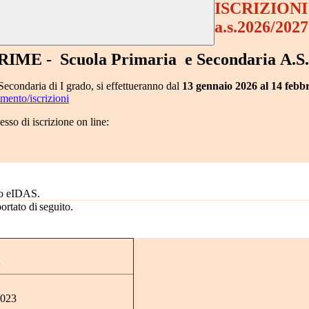
ISCRIZION
a.s.2026/2027
RIME -
Scuola Primaria e Secondaria
A.S
 Secondaria di I grado, si effettueranno dal
13 gennaio 2026 al 14 febb
tamento/iscrizioni
sso di iscrizione on line:
S o eIDAS
.
ortato di seguito.
2
9023