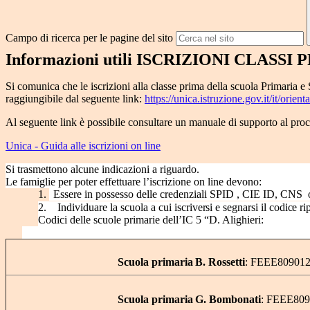
Campo di ricerca per le pagine del sito
Informazioni utili
ISCRIZIONI
CLASSI
P
Si comunica che le iscrizioni alla classe prima della scuola Primaria e
raggiungibile dal seguente link:
https://unica.istruzione.gov.it/it/orien
Al seguente link è possibile consultare un manuale di supporto al proce
Unica - Guida alle iscrizioni on line
Si trasmettono alcune indicazioni a riguardo.
Le famiglie per poter effettuare l’iscrizione on line devono:
1.
Essere in possesso delle credenziali SPID , CIE ID, CN
2.
Individuare la scuola
a
cui
iscriversi
e
segnarsi
il
codice rip
Codici delle scuole primarie dell’IC 5 “D. Alighieri:
Scuola
primaria
B. Rossetti
:
FEEE80901
Scuola
primaria
G. Bombonati
: FEEE80