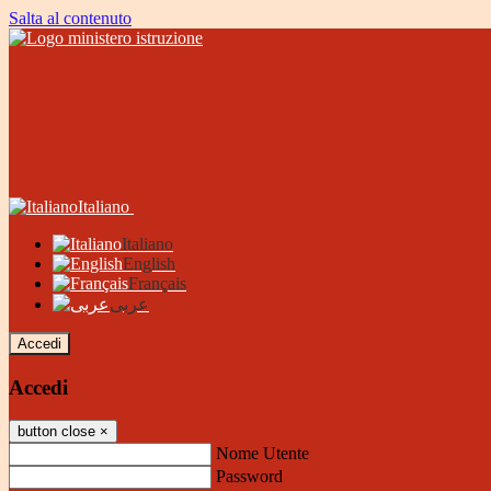
Salta al contenuto
Italiano
Italiano
English
Français
عربى
Accedi
Accedi
button close
×
Nome Utente
Password