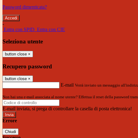
Password dimenticata?
-
Entra con SPID
Entra con CIE
Seleziona utente
button close
×
Recupero password
button close
×
E-mail
Verrà inviato un messaggio all'indirizz
Non hai una e-mail associata al nome utente? Effettua il reset della password tram
E-mail inviata, si prega di controllare la casella di posta elettronica!
Errore
Chiudi
Successo