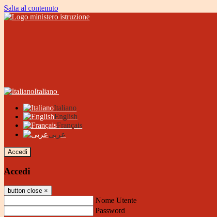
Salta al contenuto
Italiano
Italiano
English
Français
عربى
Accedi
Accedi
button close
×
Nome Utente
Password