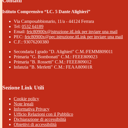
Contatti
Istituto Comprensivo “I.C. 5 Dante Alighieri”
Via Camposabbionario, 11/a - 44124 Ferrara
Tel:
0532 64189
Email:
feic80900x@istruzione.it
Link per inviare una mail
PEC:
feic80900x@pec.istruzione.it
Link per inviare una mail
C.F.: 93076200380
Secondaria I grado "D. Alighieri" C.M.:FEMM809011
Primaria "G. Bombonati" C.M.: FEEE809023
Primaria "B. Rossetti" C.M.: FEEE809012
Infanzia "B. Merletti" C.M.: FEAA80901R
Sezione Link Utili
Cookie policy
Note legali
Informativa Privacy
Ufficio Relazioni con il Pubblico
Dichiarazione di accessibilità
Obiettivi di accessibilità