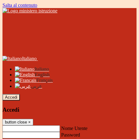
Salta al contenuto
Italiano
Italiano
English
Français
عربى
Accedi
Accedi
button close
×
Nome Utente
Password