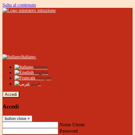
Salta al contenuto
Italiano
Italiano
English
Français
عربى
Accedi
Accedi
button close
×
Nome Utente
Password