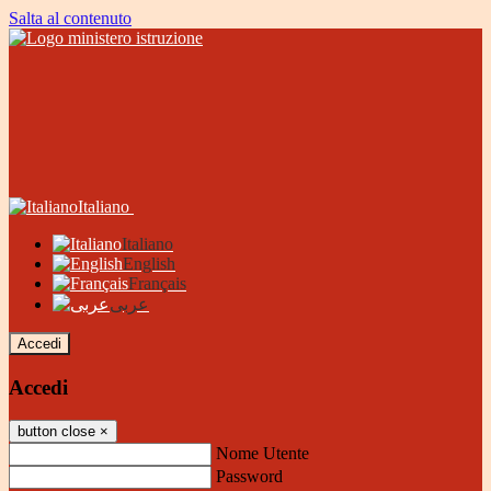
Salta al contenuto
Italiano
Italiano
English
Français
عربى
Accedi
Accedi
button close
×
Nome Utente
Password