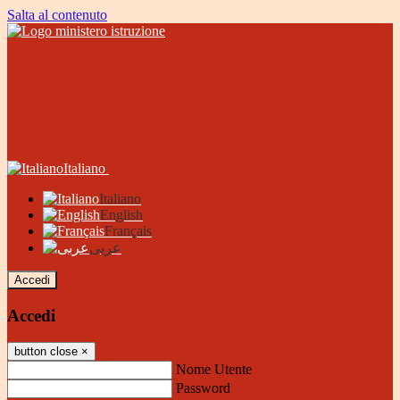
Salta al contenuto
Italiano
Italiano
English
Français
عربى
Accedi
Accedi
button close
×
Nome Utente
Password