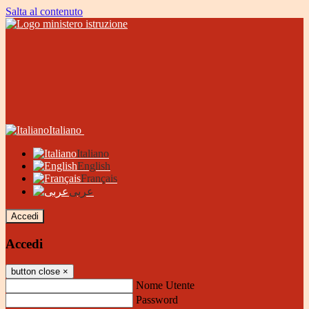
Salta al contenuto
Italiano
Italiano
English
Français
عربى
Accedi
Accedi
button close
×
Nome Utente
Password