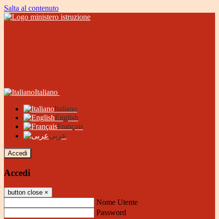
Salta al contenuto
Italiano
Italiano
English
Français
عربى
Accedi
Accedi
button close
×
Nome Utente
Password