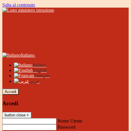
Salta al contenuto
Italiano
Italiano
English
Français
عربى
Accedi
Accedi
button close
×
Nome Utente
Password