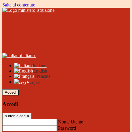
Salta al contenuto
Italiano
Italiano
English
Français
عربى
Accedi
Accedi
button close
×
Nome Utente
Password