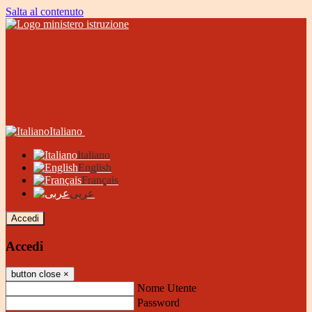
Salta al contenuto
Italiano
Italiano
English
Français
عربى
Accedi
Accedi
button close
×
Nome Utente
Password