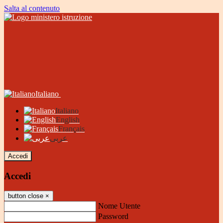
Salta al contenuto
Italiano
Italiano
English
Français
عربى
Accedi
Accedi
button close
×
Nome Utente
Password