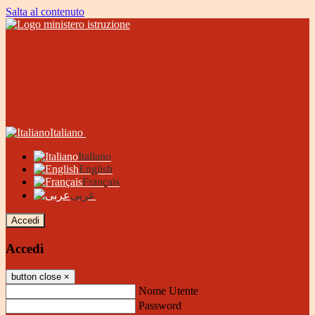
Salta al contenuto
Italiano
Italiano
English
Français
عربى
Accedi
Accedi
button close
×
Nome Utente
Password