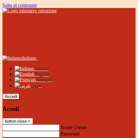
Salta al contenuto
Italiano
Italiano
English
Français
عربى
Accedi
Accedi
button close
×
Nome Utente
Password