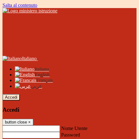
Salta al contenuto
Italiano
Italiano
English
Français
عربى
Accedi
Accedi
button close
×
Nome Utente
Password