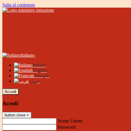
Salta al contenuto
Italiano
Italiano
English
Français
عربى
Accedi
Accedi
button close
×
Nome Utente
Password