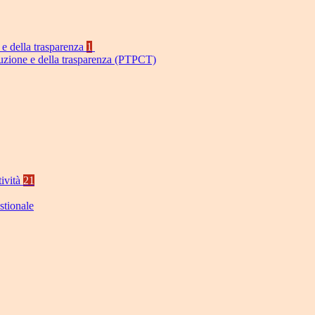
 e della trasparenza
1
ruzione e della trasparenza (PTPCT)
tività
21
stionale