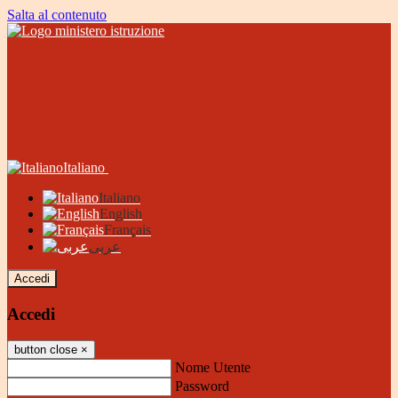
Salta al contenuto
Italiano
Italiano
English
Français
عربى
Accedi
Accedi
button close
×
Nome Utente
Password