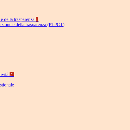
 e della trasparenza
1
ruzione e della trasparenza (PTPCT)
tività
21
stionale