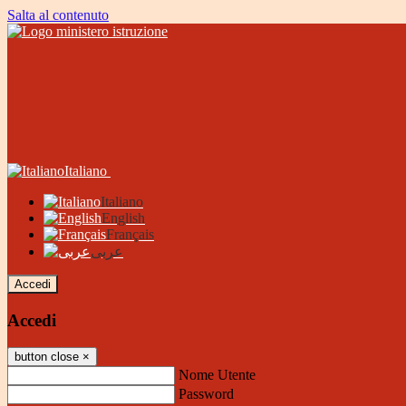
Salta al contenuto
Italiano
Italiano
English
Français
عربى
Accedi
Accedi
button close
×
Nome Utente
Password