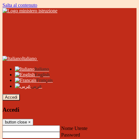
Salta al contenuto
Italiano
Italiano
English
Français
عربى
Accedi
Accedi
button close
×
Nome Utente
Password