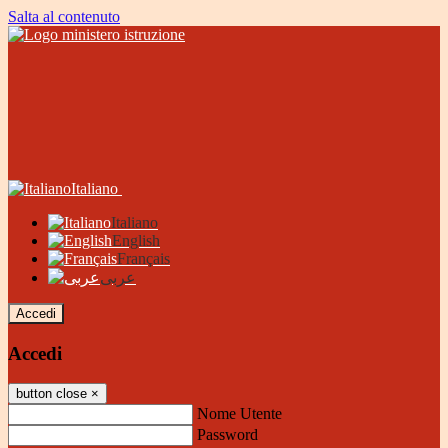
Salta al contenuto
Italiano
Italiano
English
Français
عربى
Accedi
Accedi
button close
×
Nome Utente
Password