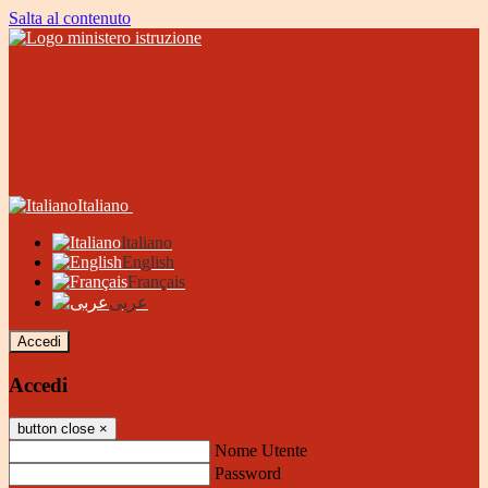
Salta al contenuto
Italiano
Italiano
English
Français
عربى
Accedi
Accedi
button close
×
Nome Utente
Password