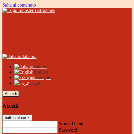
Salta al contenuto
Italiano
Italiano
English
Français
عربى
Accedi
Accedi
button close
×
Nome Utente
Password