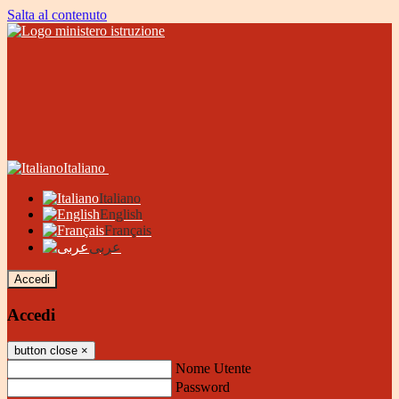
Salta al contenuto
Italiano
Italiano
English
Français
عربى
Accedi
Accedi
button close
×
Nome Utente
Password